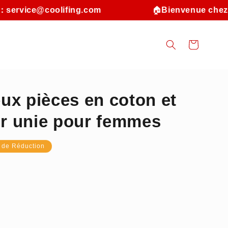
e@coolifing.com
🏠
Bienvenue chez Coolifi
Panier
ux pièces en coton et
ur unie pour femmes
 de Réduction