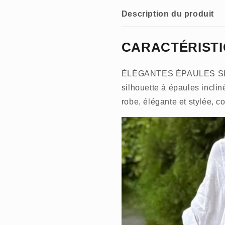
unie
unie
pour
pour
Description du produit
femmes
femmes
CARACTÉRIST
ÉLÉGANTES ÉPAULES SLOP
silhouette à épaules incli
robe, élégante et stylée, c