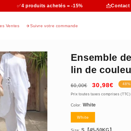
✅
4 produits achetés = -15%
📩
Contact：servic
res Ventes
✈️Suivre votre commande
Ensemble de
lin de coule
Prix
Prix
30,98€
48%
60,00€
White
habituel
promotionnel
Prix toutes taxes comprises (TTC)
Color:
S【45-50KG】
White
Size: