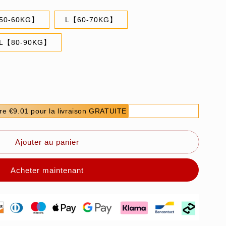
50-60KG】
L【60-70KG】
L【80-90KG】
re €9.01 pour la livraison GRATUITE
Ajouter au panier
Acheter maintenant