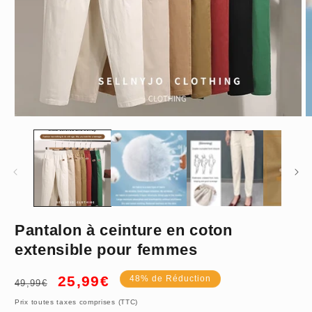
Ouvrir
O
le
le
média
m
1
2
dans
d
une
u
fenêtre
f
modale
m
Brique rouge
Pantalon à ceinture en coton
extensible pour femmes
Prix
Prix
25,99€
48% de Réduction
49,99€
habituel
promotionnel
M
Prix toutes taxes comprises (TTC)