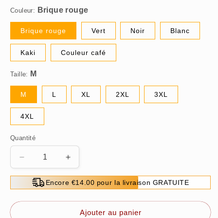
Couleur:
Brique rouge
Vert
Noir
Blanc
Kaki
Couleur café
Taille:
M
L
XL
2XL
3XL
4XL
Quantité
Réduire
Augmenter
la
la
quantité
quantité
Encore €14.00 pour la livraison GRATUITE
de
de
Pantalon
Pantalon
à
à
Ajouter au panier