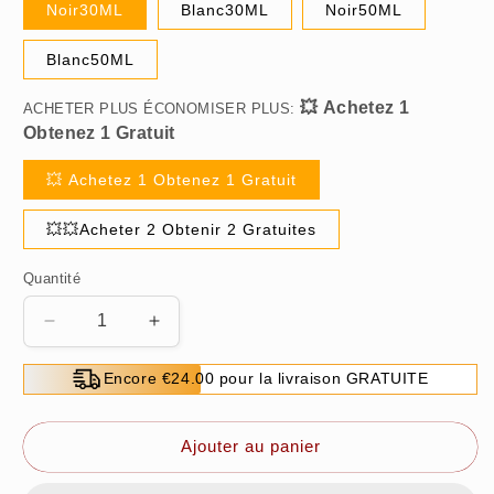
Noir30ML
Blanc30ML
Noir50ML
Blanc50ML
ACHETER PLUS ÉCONOMISER PLUS:
💥 Achetez 1 Obtenez 1 Gratuit
💥💥Acheter 2 Obtenir 2 Gratuites
Quantité
Réduire
Augmenter
la
la
quantité
quantité
Encore €24.00 pour la livraison GRATUITE
de
de
🎁
🎁
2023-
2023-
Ajouter au panier
Vente
Vente
de
de