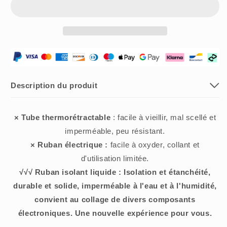
Noël
Noël
🎁
🎁
Ruban
Ruban
d&#39;isolation
d&#39;isolation
liquide
liquide
Description du produit
× Tube thermorétractable
: facile à vieillir, mal scellé et
imperméable, peu résistant.
× Ruban électrique :
facile à oxyder, collant et
d'utilisation limitée.
√√√ Ruban isolant liquide : Isolation et étanchéité,
durable et solide, imperméable à l'eau et à l'humidité,
convient au collage de divers composants
électroniques. Une nouvelle expérience pour vous.