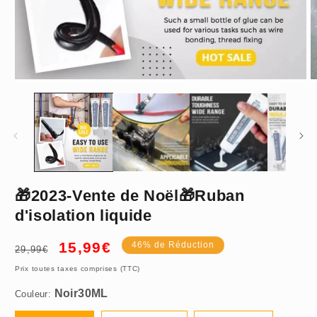
Ouvrir
O
le
le
média
m
1
2
dans
d
une
u
fenêtre
f
modale
m
Noir30ML
🎁2023-Vente de Noël🎁Ruban
d'isolation liquide
Prix
Prix
15,99€
46% de Réduction
29,99€
habituel
promotionnel
💥 Achetez 1
Prix toutes taxes comprises (TTC)
Obtenez 1 Gratuit
Couleur: