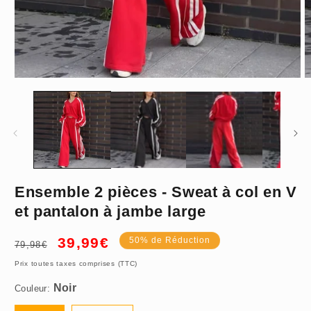
Ouvrir
O
le
le
média
m
1
2
dans
d
une
u
fenêtre
f
modale
m
Noir
Ensemble 2 pièces - Sweat à col en V
et pantalon à jambe large
S
Prix
Prix
39,99€
50% de Réduction
79,98€
habituel
promotionnel
Prix toutes taxes comprises (TTC)
Couleur: