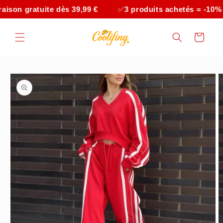
et
ratuite dès 39,99 €
✅
3 produits achetés = -10%
✅
4
passer
au
contenu
Panier
Passer aux
informations
produits