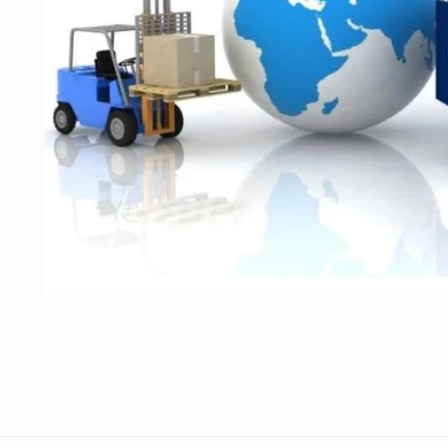
Ouvrir
le
média
1
dans
une
fenêtre
modale