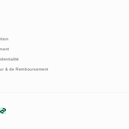
ition
ement
identialité
tour & de Remboursement