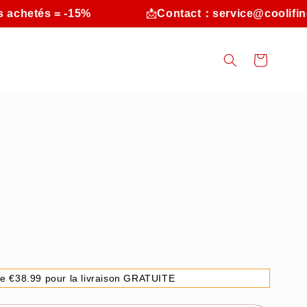
achetés = -15%
📩
Contact：service@coolifing
Panier
e €38.99 pour la livraison GRATUITE