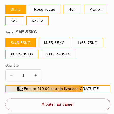
Blanc
Rose rouge
Noir
Marron
Kaki
Kaki 2
Taille:
S/45-55KG
M/55-65KG
L/65-75KG
XL/75-85KG
2XL/85-95KG
Quantité
Réduire
Augmenter
la
la
quantité
quantité
Encore €10.00 pour la livraison GRATUITE
de
de
👚
👚
Ensemble
Ensemble
Ajouter au panier
Femme
Femme