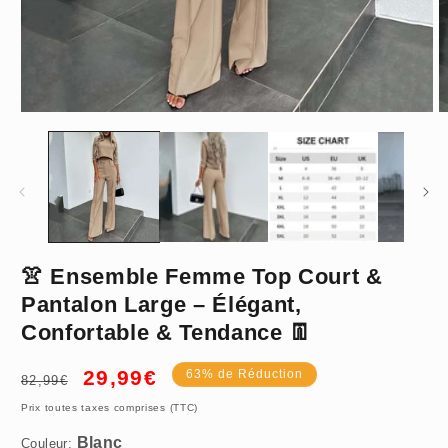
Ouvrir
O
le
le
média
m
1
2
dans
d
une
u
fenêtre
f
modale
m
👚 Ensemble Femme Top Court &
Blanc
Pantalon Large – Élégant,
Confortable & Tendance 👖
Prix
Prix
29,99€
63% de Réduction
82,99€
habituel
promotionnel
S/45-55KG
Prix toutes taxes comprises (TTC)
Couleur: