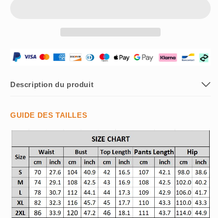
Top
Top
Court
Court
&amp;
&amp;
Pantalon
Pantalon
Large
Large
–
–
Élégant,
Élégant,
Confortable
Confortable
&amp;
&amp;
Description du produit
Tendance
Tendance
👖
👖
GUIDE DES TAILLES