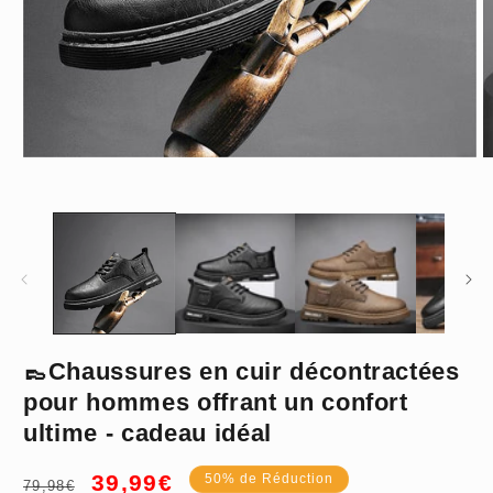
Ouvrir
O
le
le
média
m
1
2
dans
d
une
u
fenêtre
f
modale
m
👞Chaussures en cuir décontractées
Noir
pour hommes offrant un confort
ultime - cadeau idéal
39
Prix
Prix
39,99€
50% de Réduction
79,98€