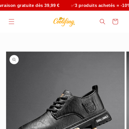
et
ison gratuite dès 39,99 €
✅
3 produits achetés = -10%
passer
au
contenu
Panier
Passer aux
informations
produits