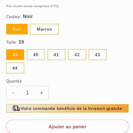
habituel
promotionnel
Prix toutes taxes comprises (TTC)
Couleur:
Noir
Marron
Taille:
39
40
41
42
43
44
Quantité
Réduire
Augmenter
la
la
quantité
quantité
Votre commande bénéficie de la livraison gratuite
de
de
👞
👞
Chaussures
Chaussures
Ajouter au panier
en
en