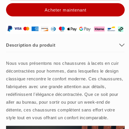
cuir
cuir
Acheter maintenant
décontractées
décontractées
pour
pour
hommes
hommes
offrant
offrant
un
un
confort
confort
Description du produit
ultime
ultime
-
-
cadeau
cadeau
Nous vous présentons nos chaussures à lacets en cuir
idéal
idéal
décontractées pour hommes, dans lesquelles le design
classique rencontre le confort moderne. Ces chaussures,
fabriquées avec une grande attention aux détails,
redéfinissent l'élégance décontractée. Que ce soit pour
aller au bureau, pour sortir ou pour un week-end de
détente, ces chaussures complètent sans effort votre
style tout en vous offrant un confort incomparable.