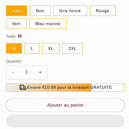
Kaki
Noir
Gris foncé
Rouge
Vert
Bleu marine
Taille:
M
L
XL
2XL
Quantité
Réduire
Augmenter
la
la
quantité
quantité
Encore €10.99 pour la livraison GRATUITE
de
de
Pull
Pull
décontracté
décontracté
Ajouter au panier
d&#39;automne
d&#39;automne
à
à
manches
manches