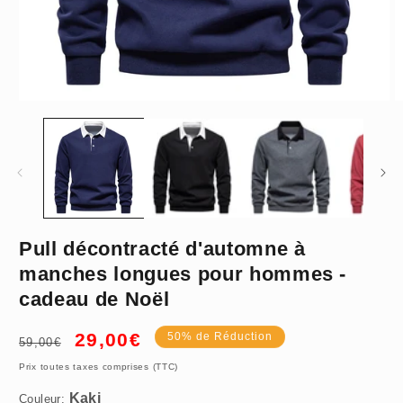
Ouvrir
O
le
le
média
m
1
2
dans
d
une
u
fenêtre
f
modale
m
Pull décontracté d'automne à
Kaki
manches longues pour hommes -
cadeau de Noël
Prix
Prix
29,00€
50% de Réduction
59,00€
habituel
promotionnel
M
Prix toutes taxes comprises (TTC)
Couleur: