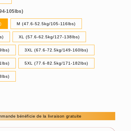
)
M (47.6-52.5kg/105-116lbs)
s)
XL (57.6-62.5kg/127-138lbs)
9lbs)
3XL (67.6-72.5kg/149-160lbs)
1lbs)
5XL (77.6-82.5kg/171-182lbs)
3lbs)
mande bénéficie de la livraison gratuite