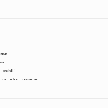
ition
ement
identialité
tour & de Remboursement