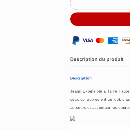
Nouveautés
Nouveauté
du
du
printemps
printemps
-
-
49%
49%
de
de
réduction
réduction
🔥
🔥
💐
💐
Jeans
Jeans
Description du produit
Extensible
Extensible
à
à
Taille
Taille
Description
Haute
Haute
Pour
Pour
Jeans Extensible à Taille Haute
Femmes
Femmes
ceux qui apprécient un look cla
au corps et accentuer les courbes