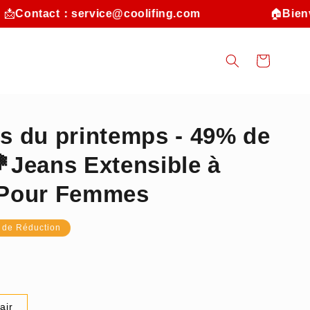
📩
Contact：service@coolifing.com
🏠
Bienv
Panier
s du printemps - 49% de
Jeans Extensible à
e Pour Femmes
 de Réduction
air