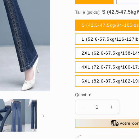
Taille (poids):
S (42.5-47.5kg/94-105lbs
L (52.6-57.5kg/116-127lb
2XL (62.6-67.5kg/138-14
4XL (72.6-77.5kg/160-17
6XL (82.6-87.5kg/182-19
Quantité
Réduire
Augmenter
la
la
quantité
quantité
Votre com
de
de
🔥
🔥