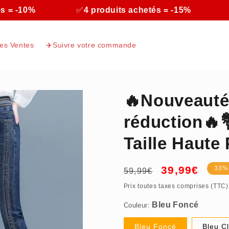
 = -10%
✅
4 produits achetés = -15%
res Ventes
✈️Suivre votre commande
🔥Nouveauté
réduction🔥
Taille Haut
Prix
Prix
39,99€
33%
59,99€
Bleu Foncé
habituel
promotionnel
Prix toutes taxes comprises (TTC)
Couleur:
S (42.5-47.5kg/94-105lbs)
Bleu Foncé
Bleu Cl