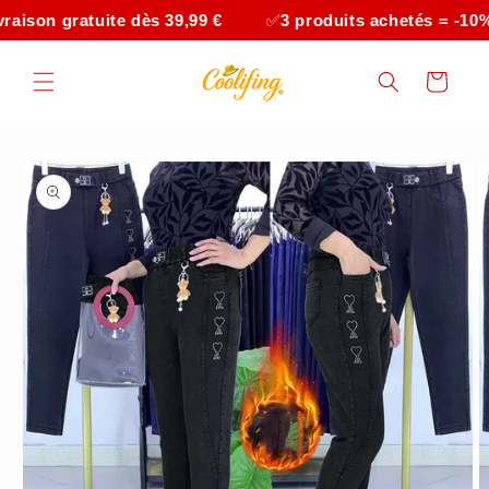
et
ratuite dès 39,99 €
✅
3 produits achetés = -10%
✅
passer
au
contenu
Panier
Passer aux
informations
produits