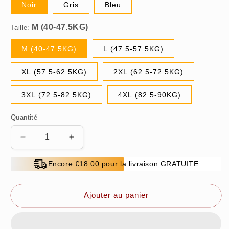
Noir
Gris
Bleu
Taille:
M (40-47.5KG)
L (47.5-57.5KG)
XL (57.5-62.5KG)
2XL (62.5-72.5KG)
3XL (72.5-82.5KG)
4XL (82.5-90KG)
Quantité
Réduire
Augmenter
la
la
quantité
quantité
Encore €18.00 pour la livraison GRATUITE
de
de
🔥
🔥
Vente
Vente
Ajouter au panier
du
du
dernier
dernier
jour✨
jour✨