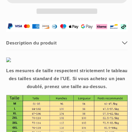
🔥
🔥
Jean
Jean
stretch
stretch
renforcé
renforcé
pour
pour
femme
femme
Description du produit
Les mesures de taille respectent strictement le tableau
des tailles standard de l'UE. Si vous achetez un jean
doublé, prenez une taille au-dessus.