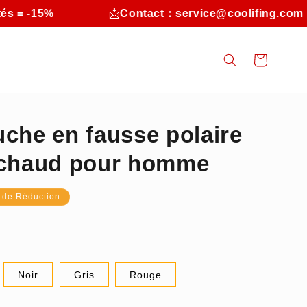
-15%
📩
Contact：service@coolifing.com
Panier
che en fausse polaire
 chaud pour homme
 de Réduction
Noir
Gris
Rouge