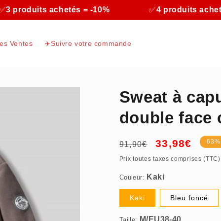
oduits achetés = -10%
✅
4 produits achetés = 
res Ventes
✈️Suivre votre commande
Sweat à capu
double face
Prix
Prix
33,98€
63%
91,90€
Kaki
habituel
promotionnel
Prix toutes taxes comprises (TTC)
Couleur:
M/EU38-40
Kaki
Bleu foncé
Taille: