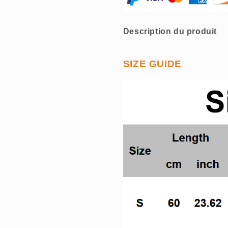
épaules
épaules
dénudées
dénudées
Description du produit
SIZE GUIDE