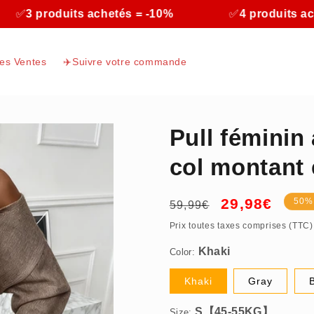
oduits achetés = -10%
✅
4 produits achetés = 
res Ventes
✈️Suivre votre commande
Pull féminin
col montant
Prix
Prix
29,98€
50%
59,99€
Khaki
habituel
promotionnel
Prix toutes taxes comprises (TTC)
Color:
S【45-55KG】
Khaki
Gray
Size: