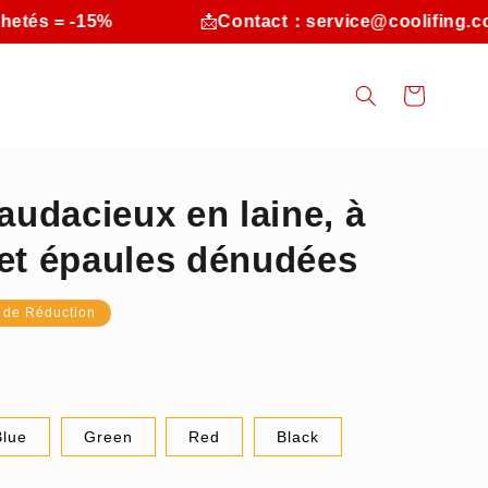
-15%
📩
Contact：service@coolifing.com
Panier
 audacieux en laine, à
 et épaules dénudées
 de Réduction
Blue
Green
Red
Black