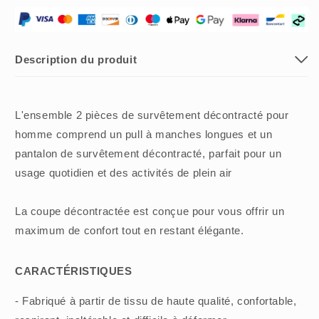
mode
mode
pour
pour
hommes
hommes
🎁
🎁
Description du produit
Livraison
Livraison
gratuite
gratuite
L'ensemble 2 pièces de survêtement décontracté pour
homme comprend un pull à manches longues et un
pantalon de survêtement décontracté, parfait pour un
usage quotidien et des activités de plein air
La coupe décontractée est conçue pour vous offrir un
maximum de confort tout en restant élégante.
CARACTÉRISTIQUES
- Fabriqué à partir de tissu de haute qualité, confortable,