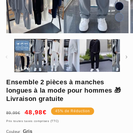
Ouvrir
O
le
le
média
m
1
2
dans
d
une
u
fenêtre
f
modale
m
Ensemble 2 pièces à manches
Gris
longues à la mode pour hommes 🎁
Livraison gratuite
S
Prix
Prix
48,98€
45% de Réduction
89,99€
habituel
promotionnel
Prix toutes taxes comprises (TTC)
Couleur: