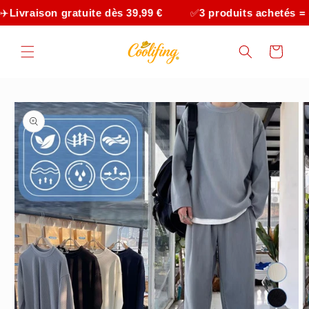
et
ivraison gratuite dès 39,99 €
✅
3 produits achetés = -1
passer
au
contenu
Panier
Passer aux
informations
produits