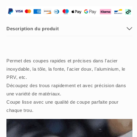
POUR
POUR
MÉTAL
MÉTAL
(5
(5
PIÈCES)
PIÈCES)
-
-
Description du produit
🔥
🔥
50%
50%
DE
DE
RÉDUCTION
RÉDUCTION
AUJOURD&#39;HUI
AUJOURD&#39;HUI
Permet des coupes rapides et précises dans l'acier
🔥
🔥
inoxydable, la tôle, la fonte, l'acier doux, l'aluminium, le
PRV, etc.
Découpez des trous rapidement et avec précision dans
une variété de matériaux.
Coupe lisse avec une qualité de coupe parfaite pour
chaque trou.