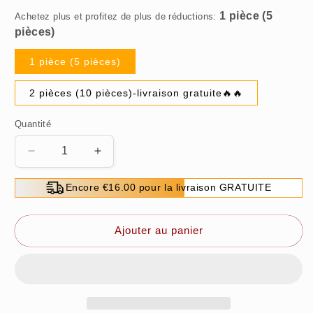
Achetez plus et profitez de plus de réductions:
1 pièce (5 pièces)
2 pièces (10 pièces)-livraison gratuite🔥🔥
Quantité
Réduire
Augmenter
la
la
quantité
quantité
Encore €16.00 pour la livraison GRATUITE
de
de
ENSEMBLE
ENSEMBLE
DE
DE
Ajouter au panier
FORETS
FORETS
À
À
TROU
TROU
HAUTE
HAUTE
PERFORMANCE
PERFORMANCE