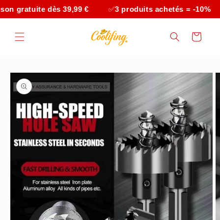
et
e dès 39,99 €
✅
3 produits achetés = -10%
✅
4 prod
passer
au
contenu
Panier
Passer aux
informations
produits