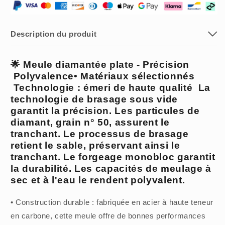
et
et
à
à
meuler
meuler
Description du produit
le
le
marbre/carrelage
marbre/carrelage
pour
pour
🌟 Meule diamantée plate - Précision
la
la
Polyvalence• Matériaux sélectionnés
pierre
pierre
Technologie : émeri de haute qualité La
technologie de brasage sous vide
garantit la précision. Les particules de
diamant, grain n° 50, assurent le
tranchant. Le processus de brasage
retient le sable, préservant ainsi le
tranchant. Le forgeage monobloc garantit
la durabilité. Les capacités de meulage à
sec et à l'eau le rendent polyvalent.
• Construction durable : fabriquée en acier à haute teneur
en carbone, cette meule offre de bonnes performances