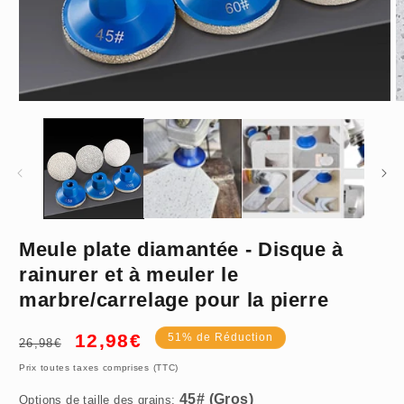
Ouvrir
O
le
le
média
m
1
2
dans
d
une
u
fenêtre
f
modale
m
Meule plate diamantée - Disque à
45# (Gros)
rainurer et à meuler le
marbre/carrelage pour la pierre
Prix
Prix
12,98€
51% de Réduction
26,98€
habituel
promotionnel
Prix toutes taxes comprises (TTC)
Options de taille des grains: