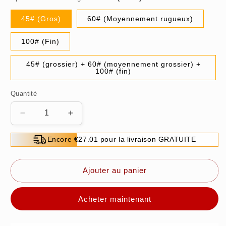
45# (Gros)
60# (Moyennement rugueux)
100# (Fin)
45# (grossier) + 60# (moyennement grossier) +
100# (fin)
Quantité
Réduire
Augmenter
la
la
quantité
quantité
Encore €27.01 pour la livraison GRATUITE
de
de
Meule
Meule
plate
plate
Ajouter au panier
diamantée
diamantée
-
-
Acheter maintenant
Disque
Disque
à
à
rainurer
rainurer