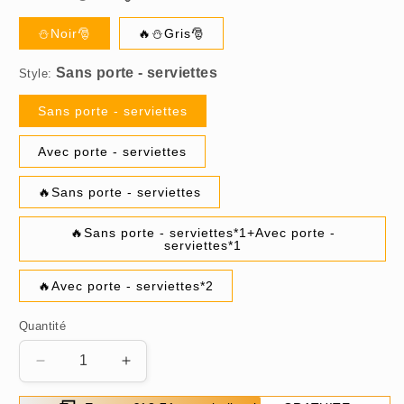
⛄Noir🎅
🔥⛄Gris🎅
Style:
Sans porte - serviettes
Avec porte - serviettes
🔥Sans porte - serviettes
🔥Sans porte - serviettes*1+Avec porte -
serviettes*1
🔥Avec porte - serviettes*2
Quantité
Réduire
Augmenter
la
la