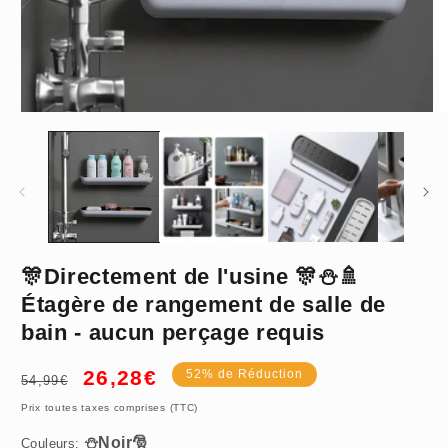
Ouvrir
O
le
le
média
m
1
2
dans
d
une
u
fenêtre
f
modale
m
🎊Directement de l'usine 🎊⛄🚿
⛄Noir🎅
Étagère de rangement de salle de
bain - aucun perçage requis
Sans porte - serviettes
Prix
Prix
26,28€
52% de Réduction
54,99€
habituel
promotionnel
Prix toutes taxes comprises (TTC)
Couleurs: