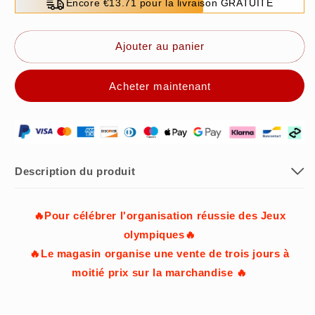
quantité
quantité
Encore €13.71 pour la livraison GRATUITE
de
de
🎊
🎊
Directement
Directement
Ajouter au panier
de
de
l&#39;usine
l&#39;usine
Acheter maintenant
🎊
🎊
⛄
⛄
🚿
🚿
Étagère
Étagère
de
de
rangement
rangement
Description du produit
de
de
salle
salle
de
de
🔥Pour célébrer l'organisation réussie des Jeux
bain
bain
olympiques🔥
-
-
🔥Le magasin organise une vente de trois jours à
aucun
aucun
moitié prix sur la marchandise 🔥
perçage
perçage
requis
requis