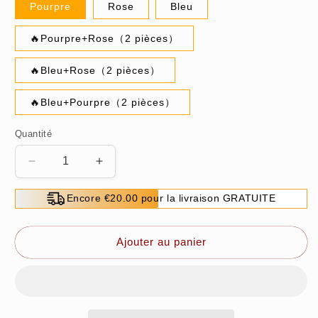
Pourpre
Rose
Bleu
🔥Pourpre+Rose（2 pièces）
🔥Bleu+Rose（2 pièces）
🔥Bleu+Pourpre（2 pièces）
Quantité
Réduire
Augmenter
la
la
quantité
quantité
Encore €20.00 pour la livraison GRATUITE
de
de
💜
💜
GRANDE
GRANDE
Ajouter au panier
VENTE
VENTE
D&#39;ÉTÉ
D&#39;ÉTÉ
💜
💜
Barre
Barre
de
de