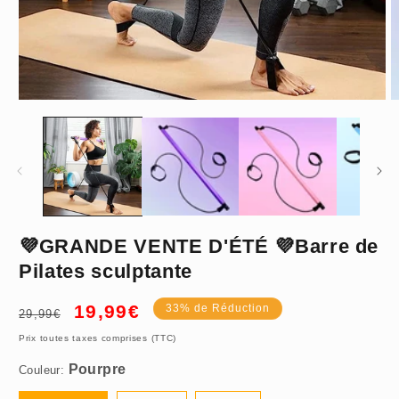
Ouvrir
O
le
le
média
m
1
2
dans
d
une
u
fenêtre
f
modale
m
Pourpre
💜GRANDE VENTE D'ÉTÉ 💜Barre de
Pilates sculptante
Prix
Prix
19,99€
33% de Réduction
29,99€
habituel
promotionnel
Prix toutes taxes comprises (TTC)
Couleur: